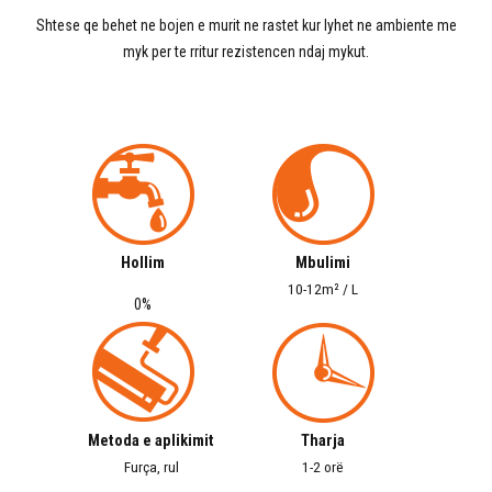
Shtese qe behet ne bojen e murit ne rastet kur lyhet ne ambiente me
myk per te rritur rezistencen ndaj mykut.
Hollim
Mbulimi
10-12m² / L
0%
Metoda e aplikimit
Tharja
Furça, rul
1-2 orë