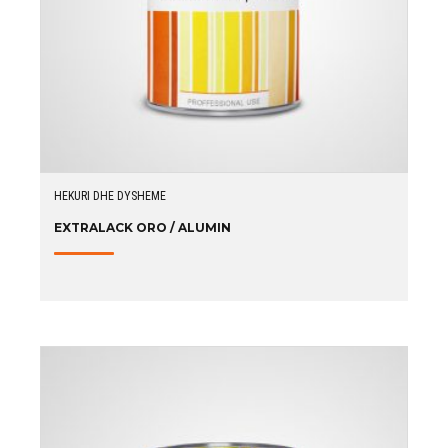
HEKURI DHE DYSHEME
EXTRALACK ORO / ALUMIN