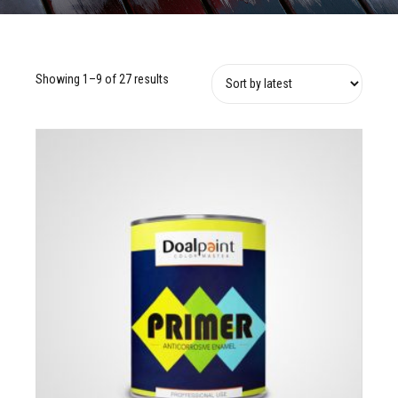
Showing 1–9 of 27 results