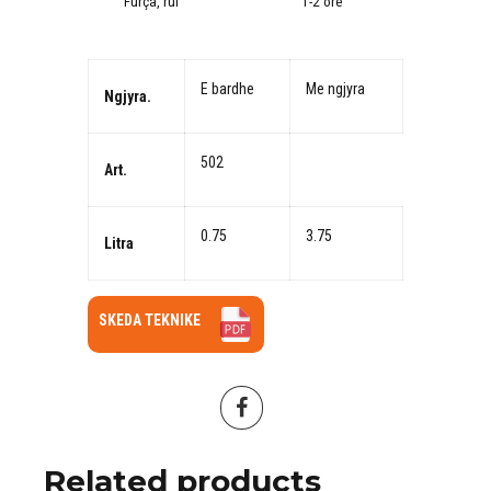
Furça, rul
1-2 orë
E bardhe
Me ngjyra
Ngjyra.
502
Art.
0.75
3.75
Litra
SKEDA TEKNIKE
Related products