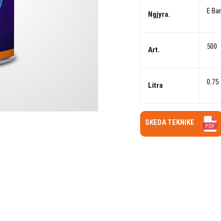
E Ba
Ngjyra.
500
Art.
0.75
Litra
SKEDA TEKNIKE