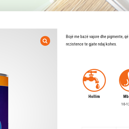
Bojë me bazë vajore dhe pigmente, që s
rezistence te gjate ndaj kohes.
Hollim
Mb
10-1