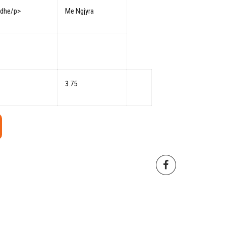
rdhe/p>
Me Ngjyra
3.75