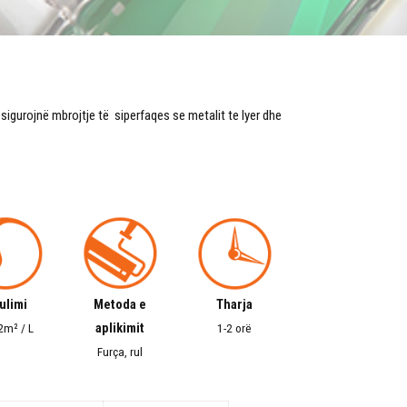
igurojnë mbrojtje të siperfaqes se metalit te lyer dhe
ulimi
Metoda e
Tharja
aplikimit
2m² / L
1-2 orë
Furça, rul