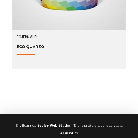
BOJERA MURI
ECO QUARZO
Zhvilluar nga
Evolve Web Studio
– Të gjitha të drejtat e rezervuara.
Doal Paint
.