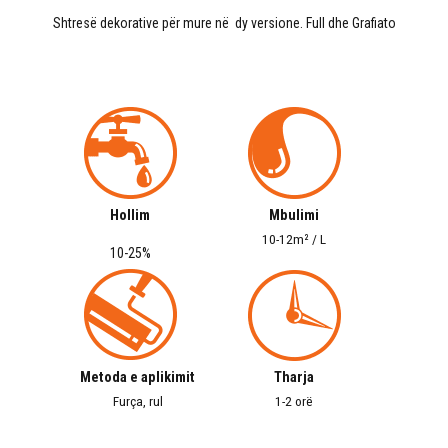
Shtresë dekorative për mure në dy versione. Full dhe Grafiato
Hollim
Mbulimi
10-12m² / L
10-25%
Metoda e aplikimit
Tharja
Furça, rul
1-2 orë