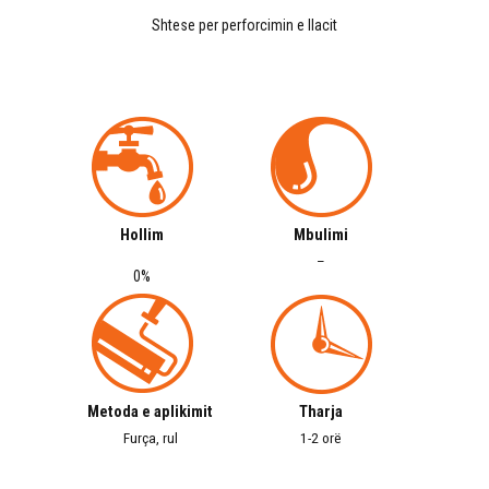
Shtese per perforcimin e llacit
Hollim
Mbulimi
–
0%
Metoda e aplikimit
Tharja
Furça, rul
1-2 orë