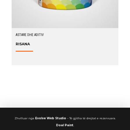
ASTARE DHE ADITIV
RISANA
Zhvilluar nga
Evolve Web Studio
– Të gjitha të drejtat e rezervuara.
Doal Paint
.