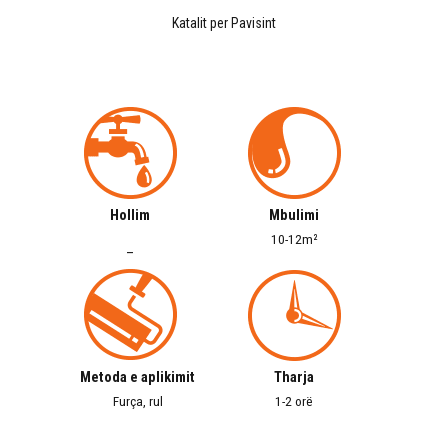
Katalit per Pavisint
Hollim
Mbulimi
10-12m²
–
Metoda e aplikimit
Tharja
Furça, rul
1-2 orë