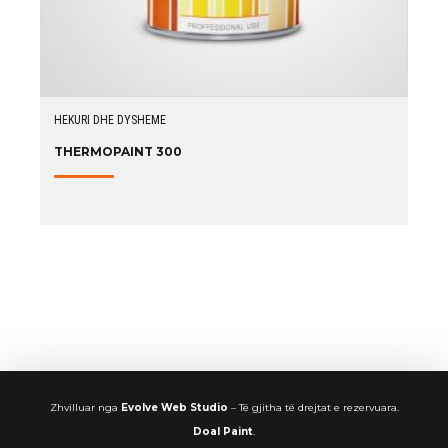
HEKURI DHE DYSHEME
THERMOPAINT 300
Zhvilluar nga
Evolve Web Studio
– Të gjitha të drejtat e rezervuara.
Doal Paint
.