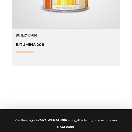
BOJERA DRURI
BITUMINA 208
Zhvilluar nga
Evolve Web Studio
– Të gjitha të drejtat e rezervuara.
Doal Paint
.