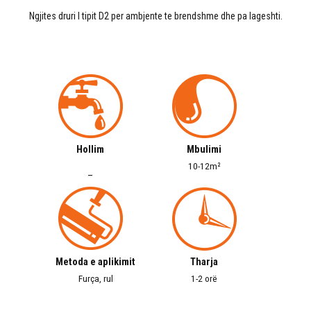
Ngjites druri I tipit D2 per ambjente te brendshme dhe pa lageshti.
Hollim
Mbulimi
10-12m²
–
Metoda e aplikimit
Tharja
Furça, rul
1-2 orë